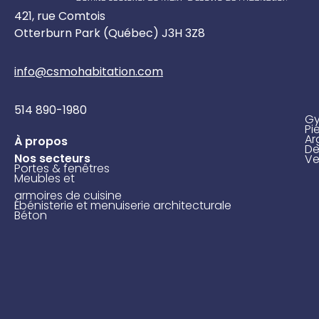
421, rue Comtois
Otterburn Park (Québec) J3H 3Z8
info@csmohabitation
.com
514 890-1980
G
Pi
Ar
À propos
De
Nos secteurs
Ve
Portes & fenêtres
Meubles et
armoires de cuisine
Ébénisterie et menuiserie architecturale
Béton