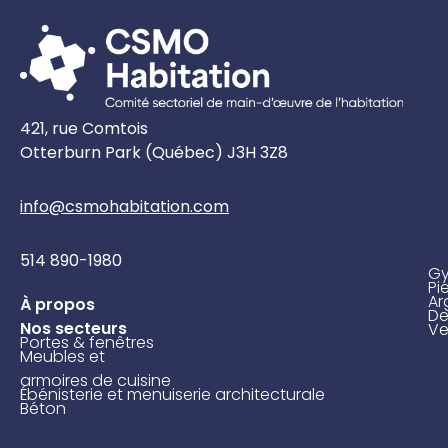
421, rue Comtois
Otterburn Park (Québec) J3H 3Z8
info@csmohabitation
.com
514 890-1980
G
Pi
Ar
À propos
De
Nos secteurs
Ve
Portes & fenêtres
Meubles et
armoires de cuisine
Ébénisterie et menuiserie architecturale
Béton